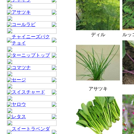
アサツキ
コールラビ
ディル
ルッ
チャイニーズパク
チョイ
ターニップトップ
コマツナ
セージ
アサツキ
スイスチャード
ヤロウ
レタス
スイートラベンダ