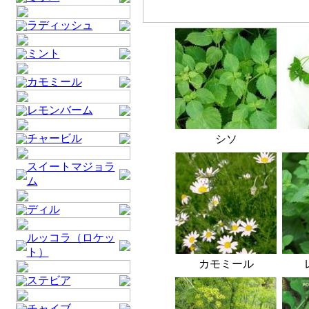
ラディッシュ
ミント
カモミール
レモンバーム
チャービル
シソ
スイートマジョラ
ム
ディル
ルッコラ（ロケッ
ト）
カモミール
ステビア
チャイブ