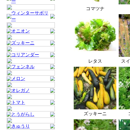
ー
コマツナ
ウィンターサボリ
ー
オニオン
ズッキーニ
コリアンダー
レタス
ス
フェンネル
メロン
オレガノ
トマト
ズッキーニ
とうがらし
きゅうり