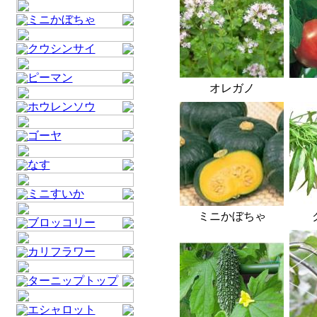
ミニかぼちゃ
クウシンサイ
ピーマン
オレガノ
ホウレンソウ
ゴーヤ
なす
ミニすいか
ミニかぼちゃ
ブロッコリー
カリフラワー
ターニップトップ
エシャロット