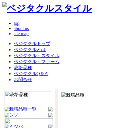
top
about us
site map
ベジタクルトップ
ベジタクルとは
ベジタクル・スタイル
ベジタクル・ファーム
栽培品種
ベジタクルQ＆A
お問合せ
栽培品種一覧
シソ
ミツバ