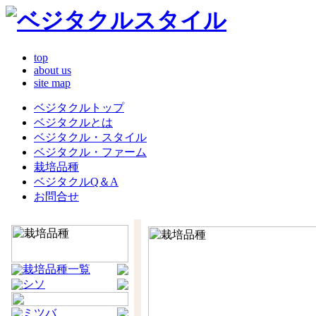
top
about us
site map
ベジタクルトップ
ベジタクルとは
ベジタクル・スタイル
ベジタクル・ファーム
栽培品種
ベジタクルQ＆A
お問合せ
栽培品種一覧
シソ
ミツバ