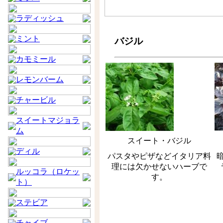
ラディッシュ
ミント
バジル
カモミール
レモンバーム
チャービル
スイートマジョラ
ム
スイート・バジル
ディル
パスタやピザなどイタリア料
理には欠かせないハーブで
ルッコラ（ロケッ
す。
ト）
ステビア
チャイブ