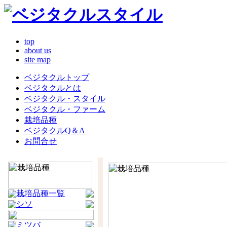
top
about us
site map
ベジタクルトップ
ベジタクルとは
ベジタクル・スタイル
ベジタクル・ファーム
栽培品種
ベジタクルQ＆A
お問合せ
栽培品種一覧
シソ
ミツバ