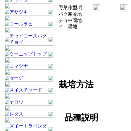
野菜
作型/月
アサツキ
パク
寒冷地
チョ
中間地
コールラビ
イ
暖地
チャイニーズパク
チョイ
ターニップトップ
コマツナ
セージ
栽培方法
スイスチャード
ヤロウ
レタス
品種説明
スイートラベンダ