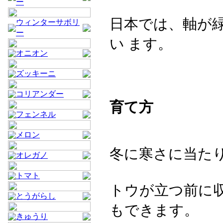
ー
日本では、軸が
ウィンターサボリ
ー
い ます。
オニオン
ズッキーニ
コリアンダー
育て方
フェンネル
メロン
冬に寒さに当た
オレガノ
トマト
トウが立つ前に
とうがらし
もできます。
きゅうり