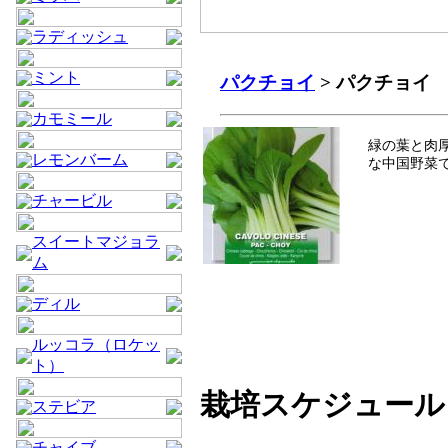
ラディッシュ
ミント
パクチョイ
> パクチョイ
カモミール
緑の葉と肉
レモンバーム
な中国野菜
チャービル
スイートマジョラ
ム
ディル
ルッコラ（ロケッ
ト）
栽培スケジュール
ステビア
チャイブ