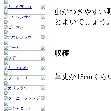
ミニかぼちゃ
虫がつきやすい
クウシンサイ
とよいでしょう
ピーマン
ホウレンソウ
ゴーヤ
収穫
なす
ミニすいか
草丈が15cmく
ブロッコリー
カリフラワー
ターニップトップ
エシャロット