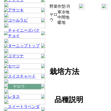
野菜
作型/月
アサツキ
寒冷地
ヤロ
中間地
ウ
コールラビ
暖地
チャイニーズパク
チョイ
ターニップトップ
コマツナ
セージ
栽培方法
スイスチャード
ヤロウ
レタス
品種説明
スイートラベンダ