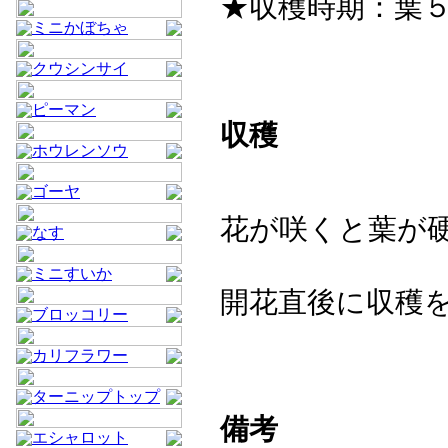
★収穫時期：葉５
ミニかぼちゃ
クウシンサイ
ピーマン
収穫
ホウレンソウ
ゴーヤ
花が咲くと葉が
なす
ミニすいか
開花直後に収穫
ブロッコリー
カリフラワー
ターニップトップ
備考
エシャロット