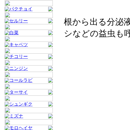
パクチョイ
根から出る分泌
セルリー
シなどの益虫も
白菜
キャベツ
チコリー
ニンジン
コールラビ
ターサイ
シュンギク
ミズナ
モロヘイヤ