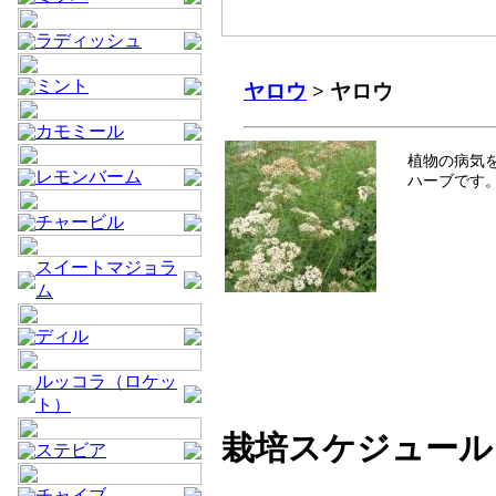
ラディッシュ
ミント
ヤロウ
> ヤロウ
カモミール
植物の病気
レモンバーム
ハーブです
チャービル
スイートマジョラ
ム
ディル
ルッコラ（ロケッ
ト）
栽培スケジュール
ステビア
チャイブ