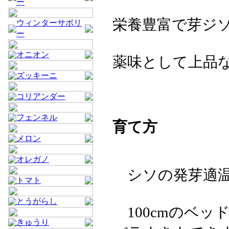
ー
栄養豊富で芽ジ
ウィンターサボリ
ー
オニオン
薬味として上品
ズッキーニ
コリアンダー
フェンネル
育て方
メロン
オレガノ
シソの発芽適温
トマト
とうがらし
100cmのベッ
きゅうり