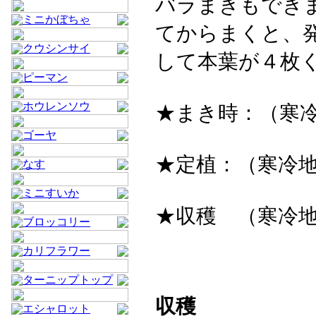
バラまきもでき
ミニかぼちゃ
てからまくと、
クウシンサイ
して本葉が４枚
ピーマン
ホウレンソウ
★まき時：（寒
ゴーヤ
★定植：（寒冷
なす
ミニすいか
★収穫 （寒冷
ブロッコリー
カリフラワー
ターニップトップ
収穫
エシャロット