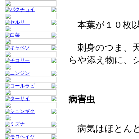
パクチョイ
セルリー
本葉が１０枚以
白菜
刺身のつま、天
キャベツ
らや添え物に、
チコリー
ニンジン
コールラビ
病害虫
ターサイ
シュンギク
ミズナ
病気はほとんど
モロヘイヤ