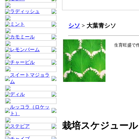
ラディッシュ
ミント
シソ
> 大葉青シソ
カモミール
生育旺盛で
レモンバーム
チャービル
スイートマジョラ
ム
ディル
ルッコラ（ロケッ
ト）
栽培スケジュール
ステビア
チャイブ