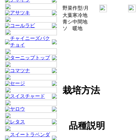
野菜
作型/月
アサツキ
大葉
寒冷地
青シ
中間地
コールラビ
ソ
暖地
チャイニーズパク
チョイ
ターニップトップ
コマツナ
セージ
栽培方法
スイスチャード
ヤロウ
レタス
品種説明
スイートラベンダ