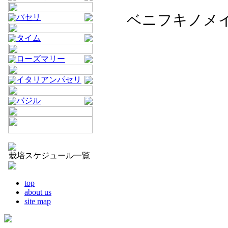
ベニフキノメイ
パセリ
タイム
ローズマリー
イタリアンパセリ
バジル
栽培スケジュール一覧
top
about us
site map