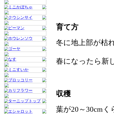
ミニかぼちゃ
クウシンサイ
育て方
ピーマン
ホウレンソウ
冬に地上部が枯
ゴーヤ
なす
春になったら新
ミニすいか
ブロッコリー
カリフラワー
収穫
ターニップトップ
葉が20～30c
エシャロット