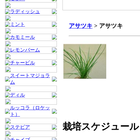
ラディッシュ
ミント
アサツキ
> アサツキ
カモミール
レモンバーム
チャービル
スイートマジョラ
ム
ディル
ルッコラ（ロケッ
ト）
栽培スケジュール
ステビア
チャイブ