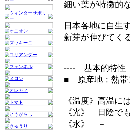
ー
細い葉が特徴的
ウィンターサボリ
ー
日本各地に自生
オニオン
新芽が伸びてく
ズッキーニ
コリアンダー
---- 基本的特性 -
フェンネル
■ 原産地：熱帯
メロン
オレガノ
《温度》高温に
トマト
《光》 日陰で
とうがらし
《水》 －
きゅうり