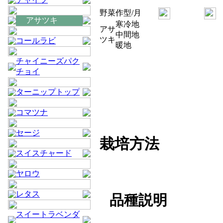
野菜
作型/月
アサツキ
寒冷地
アサ
中間地
ツキ
コールラビ
暖地
チャイニーズパク
チョイ
ターニップトップ
コマツナ
セージ
栽培方法
スイスチャード
ヤロウ
レタス
品種説明
スイートラベンダ